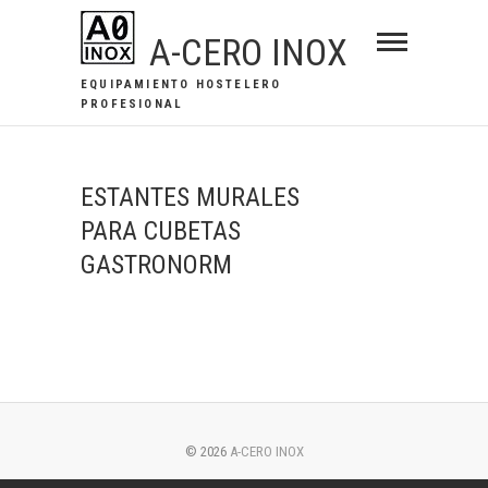
Saltar
A-CERO INOX
al
contenido
EQUIPAMIENTO HOSTELERO
PROFESIONAL
ESTANTES MURALES
PARA CUBETAS
GASTRONORM
© 2026
A-CERO INOX