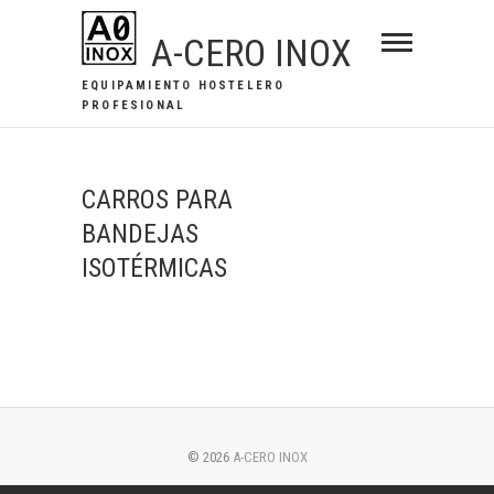
Saltar
A-CERO INOX
al
contenido
EQUIPAMIENTO HOSTELERO
PROFESIONAL
CARROS PARA
BANDEJAS
ISOTÉRMICAS
© 2026
A-CERO INOX